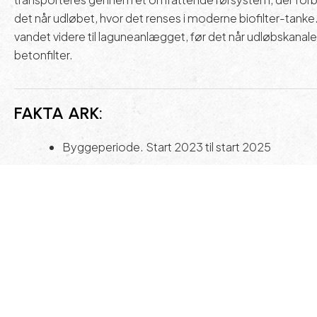
det når udløbet, hvor det renses i moderne biofilter-tanke
vandet videre til laguneanlægget, før det når udløbskanaler
betonfilter.
FAKTA ARK:
Byggeperiode. Start 2023 til start 2025
Byggeareal 30.000 m2 – 3 hektar.
Levering af elementer ca. 900 m
Sandforbrug – 4700 m3