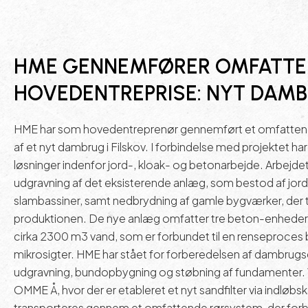
HME GENNEMFØRER OMFATTE
HOVEDENTREPRISE: NYT DAMB
HME har som hovedentreprenør gennemført et omfatten
af et nyt dambrug i Filskov. I forbindelse med projektet h
løsninger indenfor jord-, kloak- og
betonarbejde
. Arbejd
udgravning af det eksisterende anlæg, som bestod af jo
slambassiner, samt nedbrydning af gamle bygværker, der ti
produktionen. De nye anlæg omfatter tre beton-enheder,
cirka 2300 m3 vand, som er forbundet til en renseproces
mikrosigter.
HME har stået for forberedelsen af dambrug
udgravning, bundopbygning og støbning af fundamenter. V
OMME Å, hvor der er etableret et nyt sandfilter via indløb
transporteres gennem et omfattende rørsystem, der forbi