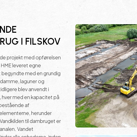
NDE
RUG I FILSKOV
de projekt med opførelsen
ar HME leveret egne
et begyndte med en grundig
rddamme, laguner og
dligere blev anvendt i
 hver med en kapacitet på
 bestående af
selementerne, herunder
andkilden til dambruget er
skanalen. Vandet
nder alle enhederne, inden